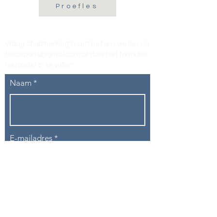
Proefles
Vraag of opmerking? Laat het ons weten via
tikvasports@gmail.com
of door het formulier
hieronder in te vullen
.
Naam
E-mailadres
Telefoon