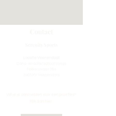
Contact
Serenity Sports
Locatie Veenendaal:
Dans- en balletschool Wings
Fokkerstraat 36a
3905 KV Veenendaal
Wil je je aanmelden voor een proefles?
Klik dan hier: