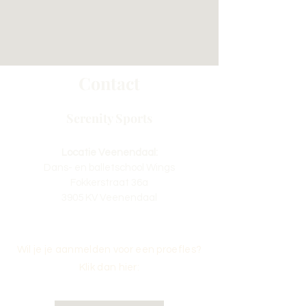
Contact
Serenity Sports
Locatie Veenendaal:
Dans- en balletschool Wings
Fokkerstraat 36a
3905 KV Veenendaal
Wil je je aanmelden voor een proefles?
Klik dan hier: