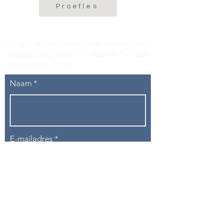
Proefles
Vraag of opmerking? Laat het ons weten via
tikvasports@gmail.com
of door het formulier
hieronder in te vullen
.
Naam
E-mailadres
Telefoon