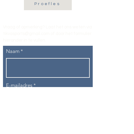
Proefles
Vraag of opmerking? Laat het ons weten via
tikvasports@gmail.com
of door het formulier
hieronder in te vullen
.
Naam
E-mailadres
Telefoon