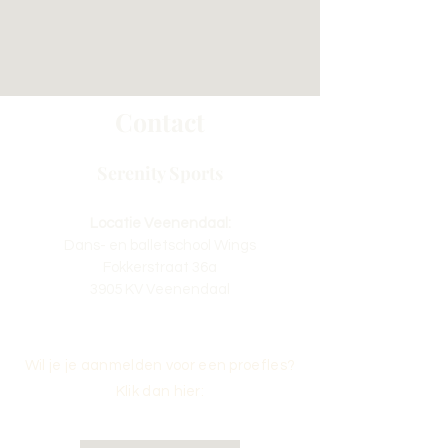
Contact
Serenity Sports
Locatie Veenendaal:
Dans- en balletschool Wings
Fokkerstraat 36a
3905 KV Veenendaal
Wil je je aanmelden voor een proefles?
Klik dan hier: