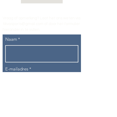
Vraag of opmerking? Laat het ons weten via
tikvasports@gmail.com
of door het formulier
hieronder in te vullen
.
Naam
E-mailadres
Telefoon
Onderwerp