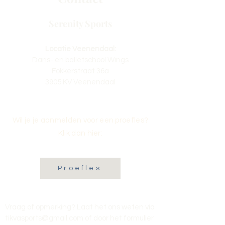
Serenity Sports
Locatie Veenendaal:
Dans- en balletschool Wings
Fokkerstraat 36a
3905 KV Veenendaal
Wil je je aanmelden voor een proefles?
Klik dan hier:
Proefles
Vraag of opmerking? Laat het ons weten via
tikvasports@gmail.com
of door het formulier