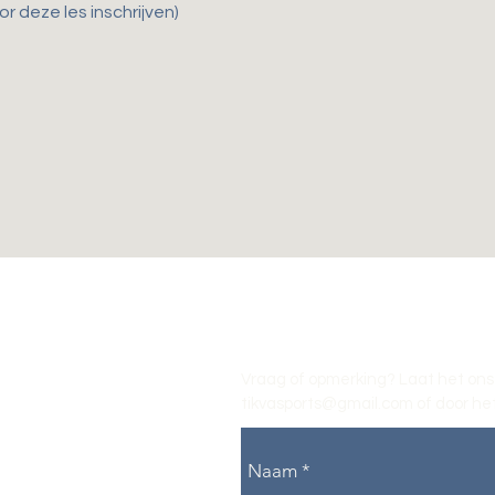
r deze les inschrijven)
Vraag of opmerking? Laat het ons
tikvasports@gmail.com
of door het
Naam