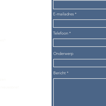
E-mailadres
Telefoon
les?
Onderwerp
Bericht
ezen.
nieuwsbrief.