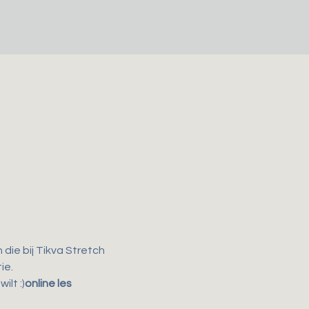
ie bij Tikva Stretch 
ie.
lt :)
online les