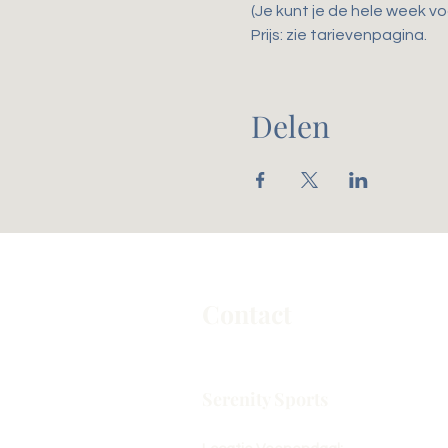
(Je kunt je de hele week voo
Prijs: zie tarievenpagina. 
Delen
Contact
Serenity Sports