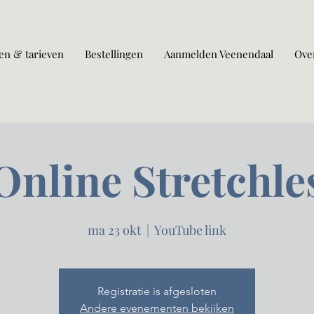
en & tarieven
Bestellingen
Aanmelden Veenendaal
Ove
Online Stretchle
ma 23 okt
  |  
YouTube link
Registratie is afgesloten
Andere evenementen bekijken