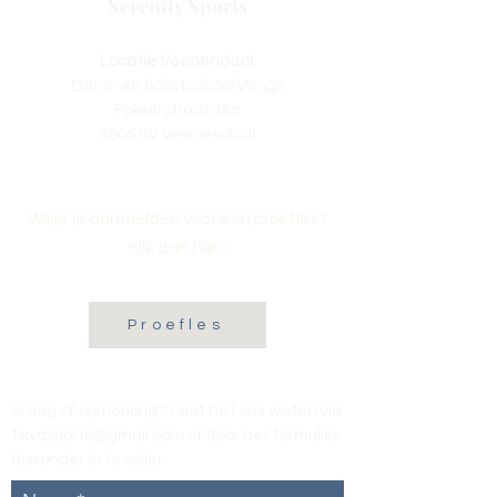
Serenity Sports
Locatie Veenendaal:
Dans- en balletschool Wings
Fokkerstraat 36a
3905 KV Veenendaal
Wil je je aanmelden voor een proefles?
Klik dan hier:
Proefles
Vraag of opmerking? Laat het ons weten via
tikvasports@gmail.com
of door het formulier
hieronder in te vullen
.