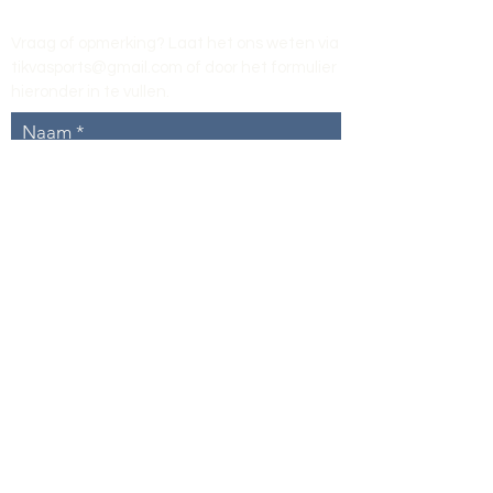
Vraag of opmerking? Laat het ons weten via
tikvasports@gmail.com
of door het formulier
hieronder in te vullen
.
Naam
E-mailadres
Telefoon
Onderwerp