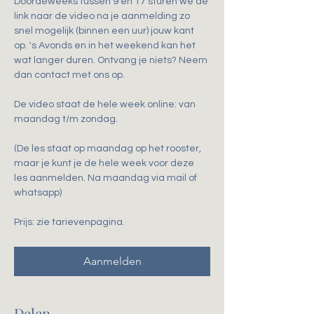
Doordeweeks tussen 9 en 17 sturen we de 
link naar de video na je aanmelding zo 
snel mogelijk (binnen een uur) jouw kant 
op. 's Avonds en in het weekend kan het 
wat langer duren. Ontvang je niets? Neem 
dan contact met ons op.
De video staat de hele week online: van 
maandag t/m zondag.
(De les staat op maandag op het rooster, 
maar je kunt je de hele week voor deze 
les aanmelden. Na maandag via mail of 
whatsapp)
Prijs: zie tarievenpagina. 
Aanmelden
Delen