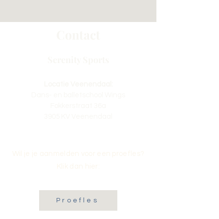
Contact
Serenity Sports
Locatie Veenendaal:
Dans- en balletschool Wings
Fokkerstraat 36a
3905 KV Veenendaal
Wil je je aanmelden voor een proefles?
Klik dan hier:
Proefles