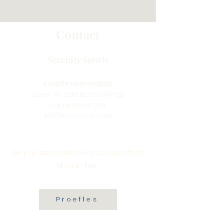
Contact
Serenity Sports
Locatie Veenendaal:
Dans- en balletschool Wings
Fokkerstraat 36a
3905 KV Veenendaal
Wil je je aanmelden voor een proefles?
Klik dan hier:
Proefles