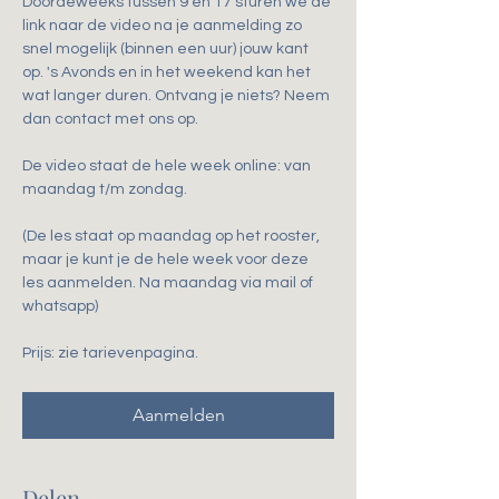
Doordeweeks tussen 9 en 17 sturen we de 
link naar de video na je aanmelding zo 
snel mogelijk (binnen een uur) jouw kant 
op. 's Avonds en in het weekend kan het 
wat langer duren. Ontvang je niets? Neem 
dan contact met ons op.
De video staat de hele week online: van 
maandag t/m zondag.
(De les staat op maandag op het rooster, 
maar je kunt je de hele week voor deze 
les aanmelden. Na maandag via mail of 
whatsapp)
Prijs: zie tarievenpagina. 
Aanmelden
Delen