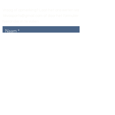
Vraag of opmerking? Laat het ons weten via
tikvasports@gmail.com
of door het formulier
hieronder in te vullen
.
Naam
E-mailadres
Telefoon
Onderwerp