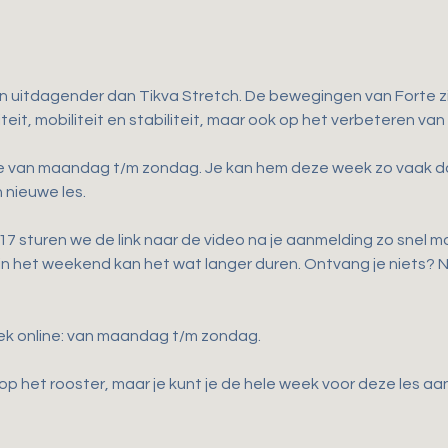
en uitdagender dan Tikva Stretch. De bewegingen van Forte zij
teit, mobiliteit en stabiliteit, maar ook op het verbeteren van
ne van maandag t/m zondag. Je kan hem deze week zo vaak doen 
 nieuwe les.
 sturen we de link naar de video na je aanmelding zo snel mog
 in het weekend kan het wat langer duren. Ontvang je niets?
ek online: van maandag t/m zondag.
p het rooster, maar je kunt je de hele week voor deze les a