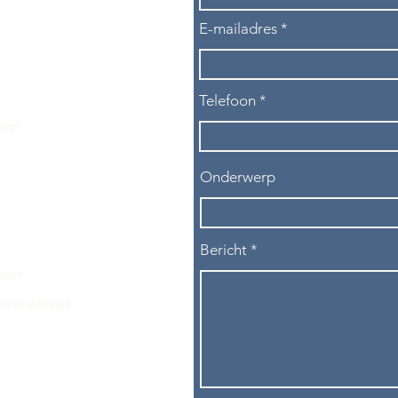
E-mailadres
Telefoon
les?
Onderwerp
Bericht
ezen.
nieuwsbrief.