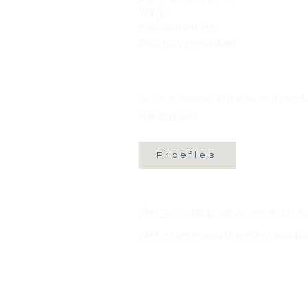
Wings
Fokkerstraat 36a
3905 KV Veenendaal
Wil je je aanmelden voor een proef
Klik dan hier:
Proefles
Klik
hier
om de privacyverklaring te l
Klik
hier
om je aan te melden voor de 