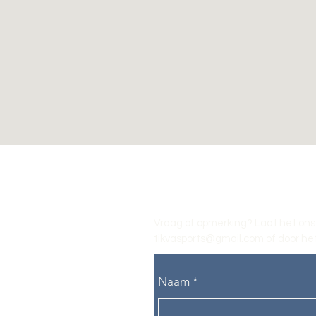
Vraag of opmerking? Laat het ons
tikvasports@gmail.com
of door het
Naam