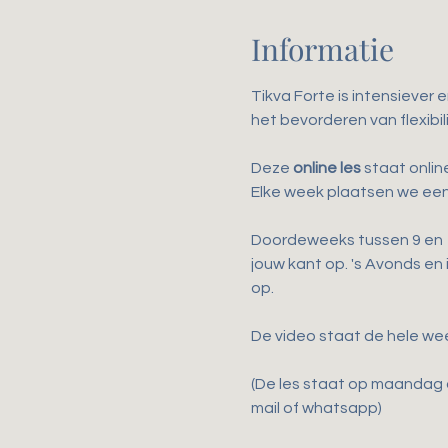
Informatie
Tikva Forte is intensiever 
het bevorderen van flexibili
Deze 
online les
 staat onli
Elke week plaatsen we een
Doordeweeks tussen 9 en 17
jouw kant op. 's Avonds en
op.
De video staat de hele we
(De les staat op maandag o
mail of whatsapp)