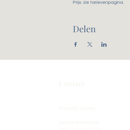
Prijs: zie tarievenpagina. 
Delen
Contact
Serenity Sports
Locatie Veenendaal:
Dans- en balletschool