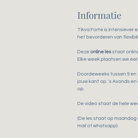
Informatie
Tikva Forte is intensiever 
het bevorderen van flexibili
Deze 
online les
 staat onli
Elke week plaatsen we een
Doordeweeks tussen 9 en 17
jouw kant op. 's Avonds en
op.
De video staat de hele we
(De les staat op maandag o
mail of whatsapp)