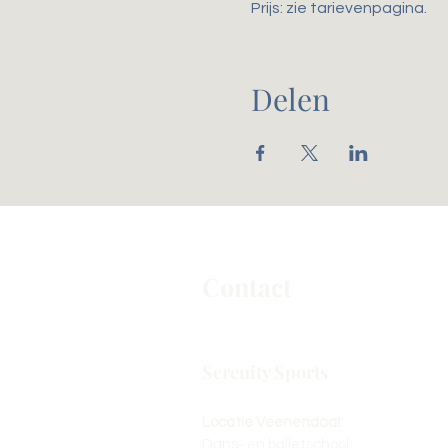
Prijs: zie tarievenpagina. 
Delen
Contact
Serenity Sports
Locatie Veenendaal:
Dans- en balletschool