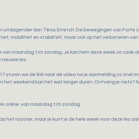
en uitdagender dan Tikva Stretch. De bewegingen van Forte zij
teit, mobiliteit en stabiliteit, maar ook op het verbeteren van
ne van maandag t/m zondag. Je kan hem deze week zo vaak doen 
 nieuwe les.
 sturen we de link naar de video na je aanmelding zo snel mog
 in het weekend kan het wat langer duren. Ontvang je niets?
ek online: van maandag t/m zondag.
p het rooster, maar je kunt je de hele week voor deze les a