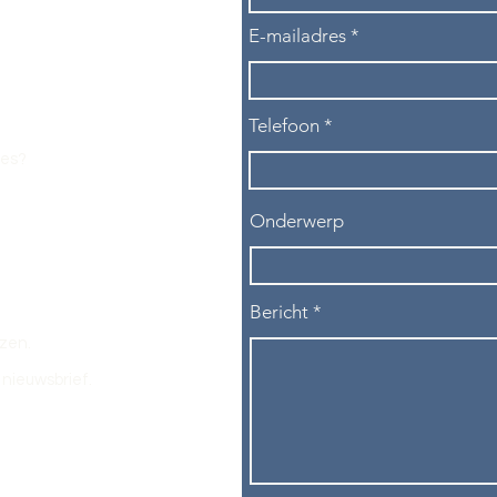
E-mailadres
Telefoon
les?
Onderwerp
Bericht
ezen.
nieuwsbrief.