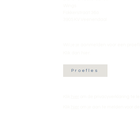
Wings
Fokkerstraat 36a
3905 KV Veenendaal
Wil je je aanmelden voor een proef
Klik dan hier:
Proefles
Klik
hier
om de privacyverklaring te l
Klik
hier
om je aan te melden voor de 