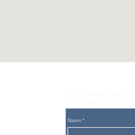
Vraag of opmerking? Laat het ons
tikvasports@gmail.com
of door het
Naam