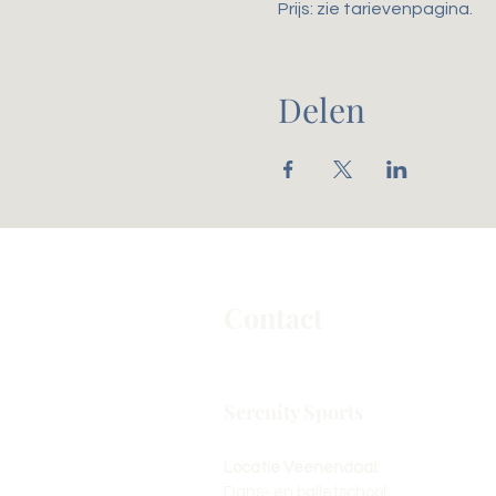
Prijs: zie tarievenpagina. 
Delen
Contact
Serenity Sports
Locatie Veenendaal:
Dans- en balletschool