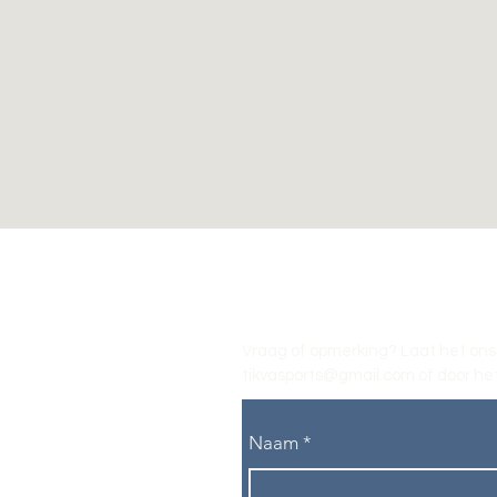
Vraag of opmerking? Laat het ons
tikvasports@gmail.com
of door het
Naam