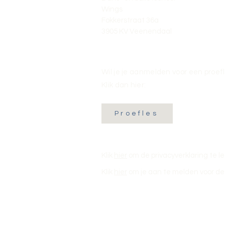
Wings
Fokkerstraat 36a
3905 KV Veenendaal
Wil je je aanmelden voor een proef
Klik dan hier:
Proefles
Klik
hier
om de privacyverklaring te l
Klik
hier
om je aan te melden voor de 