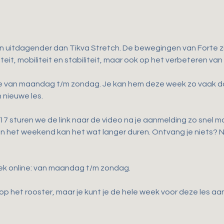
en uitdagender dan Tikva Stretch. De bewegingen van Forte zij
teit, mobiliteit en stabiliteit, maar ook op het verbeteren van
ne van maandag t/m zondag. Je kan hem deze week zo vaak doen 
 nieuwe les.
 sturen we de link naar de video na je aanmelding zo snel mog
 in het weekend kan het wat langer duren. Ontvang je niets?
ek online: van maandag t/m zondag.
p het rooster, maar je kunt je de hele week voor deze les a