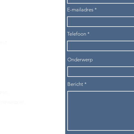
E-mailadres
Telefoon
les?
Onderwerp
Bericht
ezen.
nieuwsbrief.