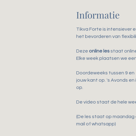
Informatie
Tikva Forte is intensiever 
het bevorderen van flexibili
Deze 
online les
 staat onli
Elke week plaatsen we een
Doordeweeks tussen 9 en 17
jouw kant op. 's Avonds en
op.
De video staat de hele we
(De les staat op maandag o
mail of whatsapp)