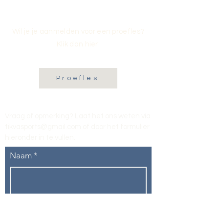
Wil je je aanmelden voor een proefles?
Klik dan hier:
Proefles
Vraag of opmerking? Laat het ons weten via
tikvasports@gmail.com
of door het formulier
hieronder in te vullen
.
Naam
E-mailadres