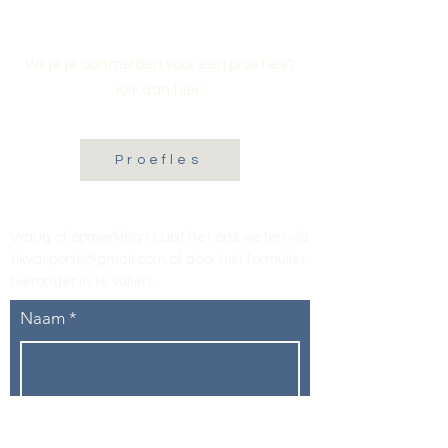
Wil je je aanmelden voor een proefles?
Klik dan hier:
Proefles
Vraag of opmerking? Laat het ons weten via
tikvasports@gmail.com
of door het formulier
hieronder in te vullen
.
Naam
E-mailadres