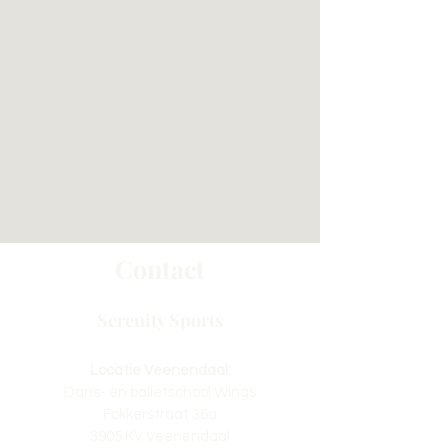
Contact
Serenity Sports
Locatie Veenendaal:
Dans- en balletschool Wings
Fokkerstraat 36a
3905 KV Veenendaal