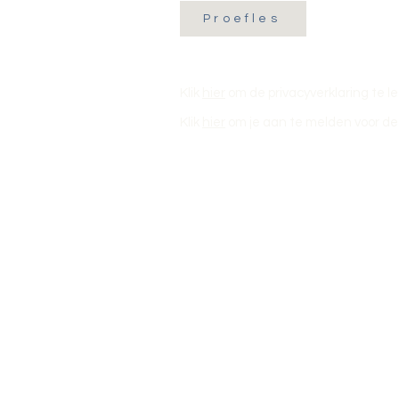
Proefles
Klik
hier
om de privacyverklaring te l
Klik
hier
om je aan te melden voor de 