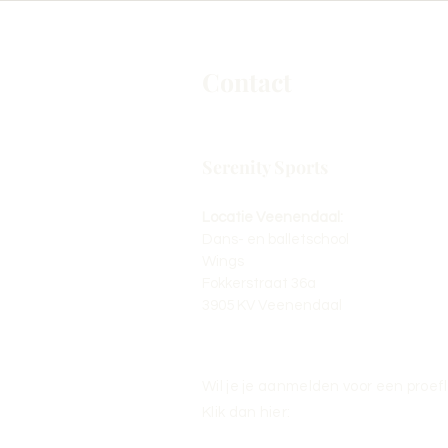
Contact
Serenity Sports
Locatie Veenendaal:
Dans- en balletschool
Wings
Fokkerstraat 36a
3905 KV Veenendaal
Wil je je aanmelden voor een proef
Klik dan hier: