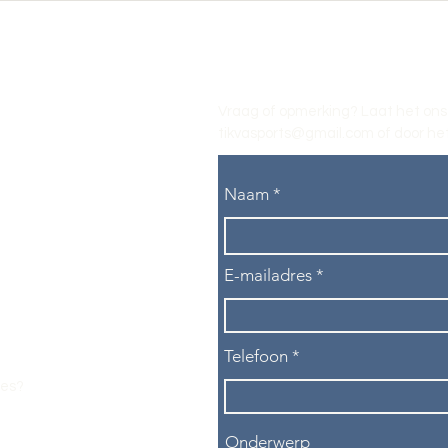
Vraag of opmerking? Laat het ons
tikvasports@gmail.com
of door het
Naam
E-mailadres
Telefoon
les?
Onderwerp