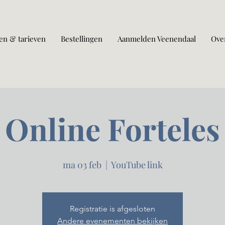
en & tarieven
Bestellingen
Aanmelden Veenendaal
Ove
Online Forteles
ma 03 feb
  |  
YouTube link
Registratie is afgesloten
Andere evenementen bekijken