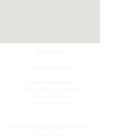
Contact
Serenity Sports
Locatie Veenendaal:
Dans- en balletschool Wings
Fokkerstraat 36a
3905 KV Veenendaal
Wil je je aanmelden voor een proefles?
Klik dan hier: