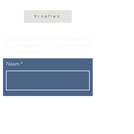
Proefles
Vraag of opmerking? Laat het ons weten via
tikvasports@gmail.com
of door het formulier
hieronder in te vullen
.
Naam
E-mailadres
Telefoon