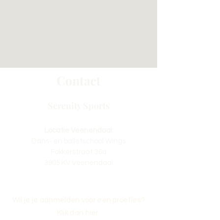
Contact
Serenity Sports
Locatie Veenendaal:
Dans- en balletschool Wings
Fokkerstraat 36a
3905 KV Veenendaal
Wil je je aanmelden voor een proefles?
Klik dan hier: