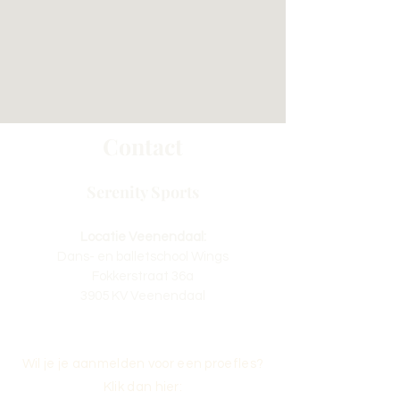
Contact
Serenity Sports
Locatie Veenendaal:
Dans- en balletschool Wings
Fokkerstraat 36a
3905 KV Veenendaal
Wil je je aanmelden voor een proefles?
Klik dan hier: