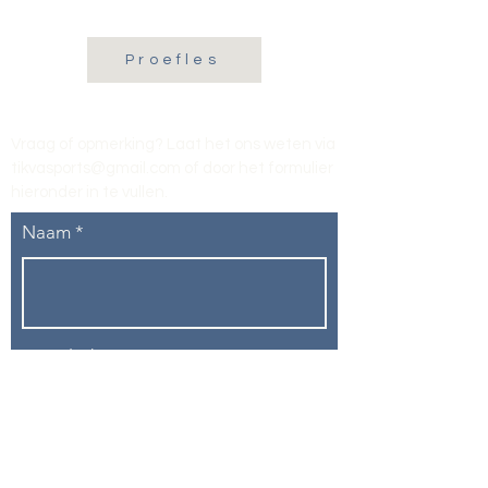
Proefles
Vraag of opmerking? Laat het ons weten via
tikvasports@gmail.com
of door het formulier
hieronder in te vullen
.
Naam
E-mailadres
Telefoon