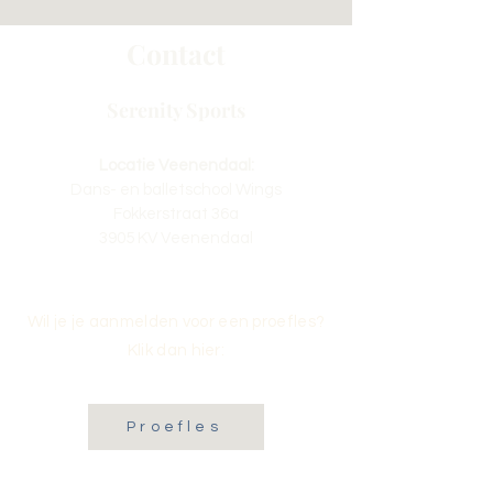
Contact
Serenity Sports
Locatie Veenendaal:
Dans- en balletschool Wings
Fokkerstraat 36a
3905 KV Veenendaal
Wil je je aanmelden voor een proefles?
Klik dan hier:
Proefles