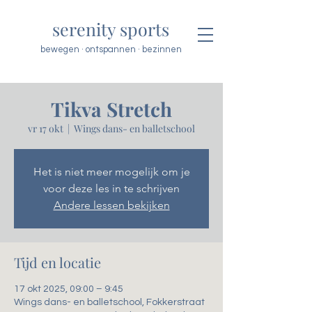
serenity sports
bewegen · ontspannen · bezinnen
Tikva Stretch
vr 17 okt
  |  
Wings dans- en balletschool
Het is niet meer mogelijk om je
voor deze les in te schrijven
Andere lessen bekijken
Tijd en locatie
17 okt 2025, 09:00 – 9:45
Wings dans- en balletschool, Fokkerstraat