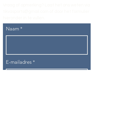
Vraag of opmerking? Laat het ons weten via
tikvasports@gmail.com
of door het formulier
hieronder in te vullen
.
Naam
E-mailadres
Telefoon
Onderwerp