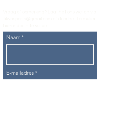
Vraag of opmerking? Laat het ons weten via
tikvasports@gmail.com
of door het formulier
hieronder in te vullen
.
Naam
E-mailadres
Telefoon
Onderwerp