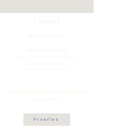
Contact
Serenity Sports
Locatie Veenendaal:
Dans- en balletschool Wings
Fokkerstraat 36a
3905 KV Veenendaal
Wil je je aanmelden voor een proefles?
Klik dan hier:
Proefles