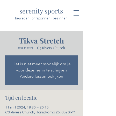
serenity sports
bewegen · ontspannen · bezinnen
Tikva Stretch
ma 11 mrt
  |  
C3 Rivers Church
Het is niet meer mogelijk om je
voor deze les in te schrijven
Andere lessen bekijken
Tijd en locatie
11 mrt 2024, 19:30 – 20:15
C3 Rivers Church, Honigkamp 25, 6826 PM