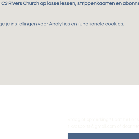
n C3 Rivers Church op losse lessen, strippenkaarten en abon
je instellingen voor Analytics en functionele cookies.
Vraag of opmerking? Laat het ons
tikvasports@gmail.com
of door het