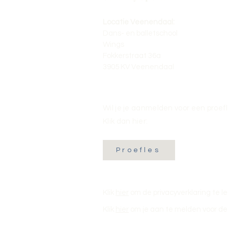
Locatie Veenendaal:
Dans- en balletschool
Wings
Fokkerstraat 36a
3905 KV Veenendaal
Wil je je aanmelden voor een proef
Klik dan hier:
Proefles
Klik
hier
om de privacyverklaring te l
Klik
hier
om je aan te melden voor de 