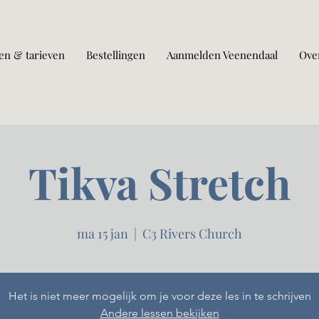
en & tarieven
Bestellingen
Aanmelden Veenendaal
Ove
Tikva Stretch
ma 15 jan
  |  
C3 Rivers Church
Het is niet meer mogelijk om je voor deze les in te schrijven
Andere lessen bekijken