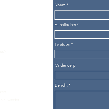
Naam
E-mailadres
Telefoon
les?
Onderwerp
Bericht
ezen.
nieuwsbrief.