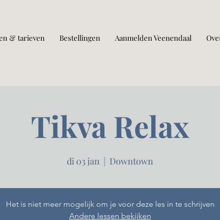
en & tarieven
Bestellingen
Aanmelden Veenendaal
Ove
Tikva Relax
di 03 jan
  |  
Downtown
Het is niet meer mogelijk om je voor deze les in te schrijven
Andere lessen bekijken