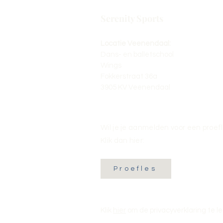
Serenity Sports
Locatie Veenendaal:
Dans- en balletschool
Wings
Fokkerstraat 36a
3905 KV Veenendaal
Wil je je aanmelden voor een proef
Klik dan hier:
Proefles
Klik
hier
om de privacyverklaring te l