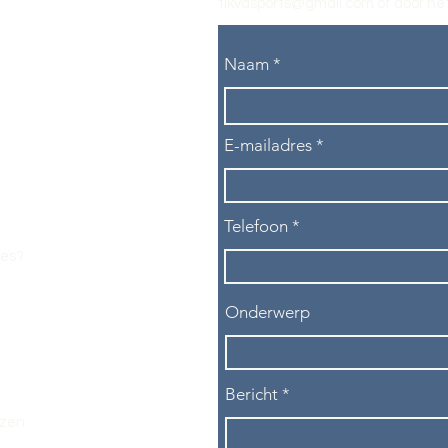
tikvasports@gmail.com
of door het
Naam
E-mailadres
Telefoon
les?
Onderwerp
Bericht
ezen.