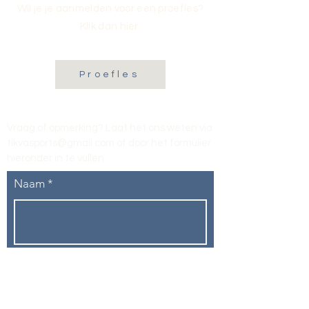
Wil je je aanmelden voor een proefles?
Klik dan hier:
Proefles
Vraag of opmerking? Laat het ons weten via
tikvasports@gmail.com
of door het formulier
hieronder in te vullen
.
Naam
E-mailadres