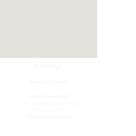
Contact
Serenity Sports
Locatie Veenendaal:
Dans- en balletschool Wings
Fokkerstraat 36a
3905 KV Veenendaal