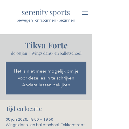
serenity sports
bewegen · ontspannen · bezinnen
Tikva Forte
do 08 jan
  |  
Wings dans- en balletschool
Het is niet meer mogelijk om je
voor deze les in te schrijven
Andere lessen bekijken
Tijd en locatie
08 jan 2026, 19:00 – 19:50
Wings dans- en balletschool, Fokkerstraat