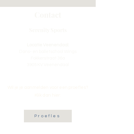
Contact
Serenity Sports
Locatie Veenendaal:
Dans- en balletschool Wings
Fokkerstraat 36a
3905 KV Veenendaal
Wil je je aanmelden voor een proefles?
Klik dan hier:
Proefles