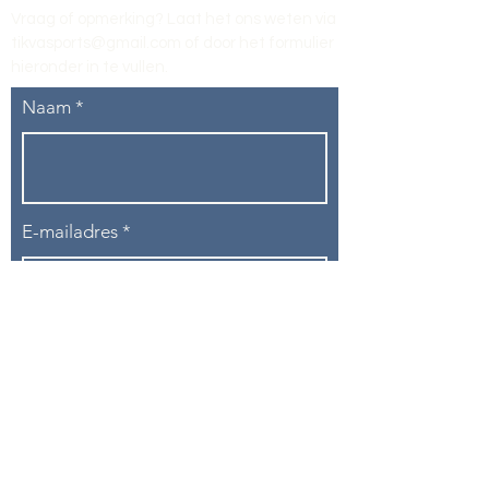
Vraag of opmerking? Laat het ons weten via
tikvasports@gmail.com
of door het formulier
hieronder in te vullen
.
Naam
E-mailadres
Telefoon
Onderwerp