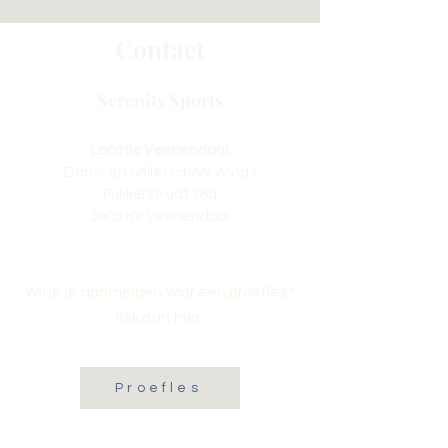
Contact
Serenity Sports
Locatie Veenendaal:
Dans- en balletschool Wings
Fokkerstraat 36a
3905 KV Veenendaal
Wil je je aanmelden voor een proefles?
Klik dan hier:
Proefles