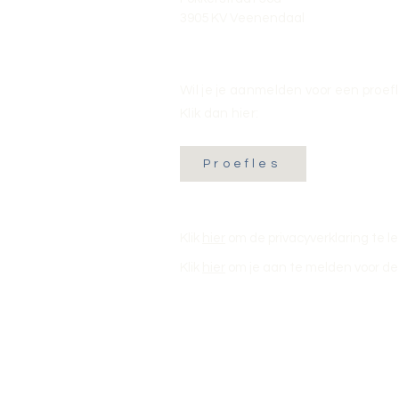
3905 KV Veenendaal
Wil je je aanmelden voor een proef
Klik dan hier:
Proefles
Klik
hier
om de privacyverklaring te l
Klik
hier
om je aan te melden voor de 