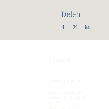
Delen
Contact
Serenity Sports
Locatie Veenendaal:
Dans- en balletschool
Wings
Fokkerstraat 36a