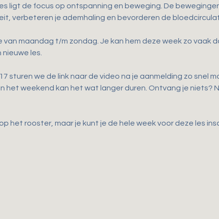
les ligt de focus op ontspanning en beweging. De bewegingen d
iteit, verbeteren je ademhaling en bevorderen de bloedcirculat
ne van maandag t/m zondag. Je kan hem deze week zo vaak doen 
 nieuwe les.
 sturen we de link naar de video na je aanmelding zo snel mog
 in het weekend kan het wat langer duren. Ontvang je niets?
p het rooster, maar je kunt je de hele week voor deze les ins