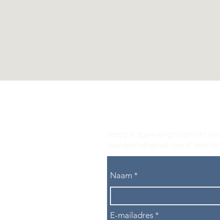
Vraag of opmerking? Laat het ons
tikvasports@gmail.com
of door het
Naam
E-mailadres