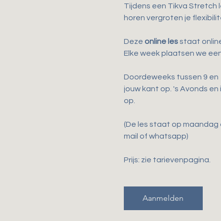
Tijdens een Tikva Stretch 
horen vergroten je flexibil
Deze 
online les
 staat onli
Elke week plaatsen we een
Doordeweeks tussen 9 en 17
jouw kant op. 's Avonds en
op.
(De les staat op maandag o
mail of whatsapp)
Prijs: zie tarievenpagina. 
Aanmelden