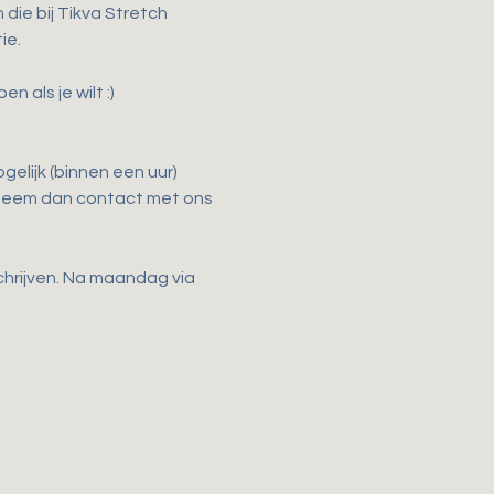
ie bij Tikva Stretch 
ie.
als je wilt :)
elijk (binnen een uur) 
 Neem dan contact met ons 
chrijven. Na maandag via 