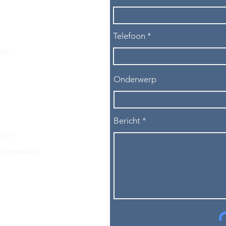
Telefoon
les?
Onderwerp
Bericht
ezen.
nieuwsbrief.