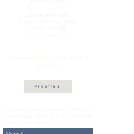
Serenity Sports
Locatie Veenendaal:
Dans- en balletschool Wings
Fokkerstraat 36a
3905 KV Veenendaal
Wil je je aanmelden voor een proefles?
Klik dan hier:
Proefles
Vraag of opmerking? Laat het ons weten via
tikvasports@gmail.com
of door het formulier
hieronder in te vullen
.
Naam