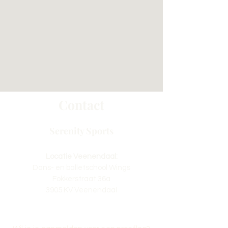
Contact
Serenity Sports
Locatie Veenendaal:
Dans- en balletschool Wings
Fokkerstraat 36a
3905 KV Veenendaal