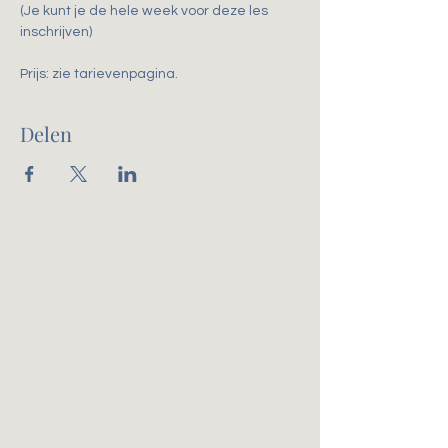
(Je kunt je de hele week voor deze les 
inschrijven)
Prijs: zie tarievenpagina. 
Delen