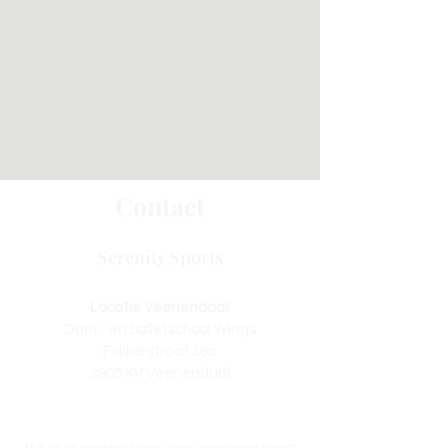
Contact
Serenity Sports
Locatie Veenendaal:
Dans- en balletschool Wings
Fokkerstraat 36a
3905 KV Veenendaal