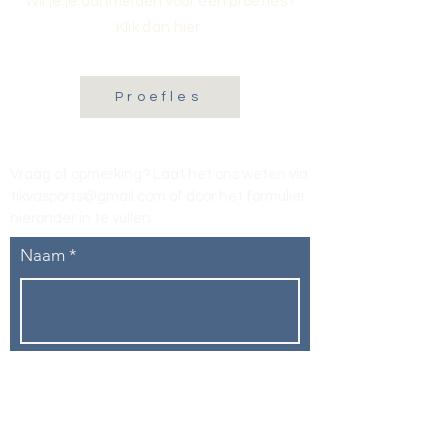
Wil je je aanmelden voor een proefles?
Klik dan hier:
Proefles
Vraag of opmerking? Laat het ons weten via
tikvasports@gmail.com
of door het formulier
hieronder in te vullen
.
Naam
E-mailadres